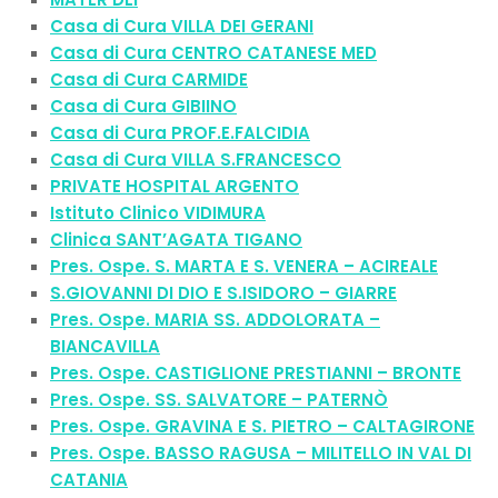
Casa di Cura VILLA DEI GERANI
Casa di Cura CENTRO CATANESE MED
Casa di Cura CARMIDE
Casa di Cura GIBIINO
Casa di Cura PROF.E.FALCIDIA
Casa di Cura VILLA S.FRANCESCO
PRIVATE HOSPITAL ARGENTO
Istituto Clinico VIDIMURA
Clinica SANT’AGATA TIGANO
P
res. Ospe. S. MARTA E S. VENERA – ACIREALE
S.GIOVANNI DI DIO E S.ISIDORO – GIARRE
P
res. Ospe. MARIA SS. ADDOLORATA –
BIANCAVILLA
P
res. Ospe. CASTIGLIONE PRESTIANNI
–
BRONTE
P
res. Ospe. SS. SALVATORE – PATERNÒ
P
res. Ospe. GRAVINA E S. PIETRO – CALTAGIRONE
P
res. Ospe. BASSO RAGUSA – MILITELLO IN VAL DI
CATANIA