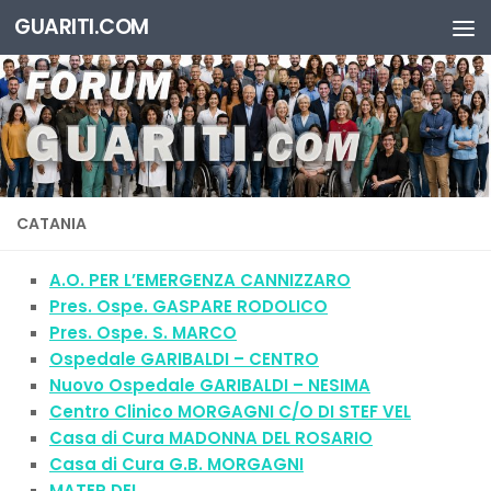
GUARITI.COM
Salta al contenuto
CATANIA
A.O. PER L’EMERGENZA CANNIZZARO
Pres. Ospe. GASPARE RODOLICO
Pres. Ospe. S. MARCO
Ospedale GARIBALDI – CENTRO
Nuovo Ospedale GARIBALDI – NESIMA
Centro Clinico MORGAGNI C/O DI STEF VEL
Casa di Cura MADONNA DEL ROSARIO
Casa di Cura G.B. MORGAGNI
MATER DEI