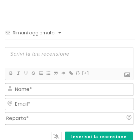
Rimani aggiornato
{}
[+]
No
Em
Re