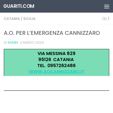
GUARITI.COM
Salta al contenuto
CATANIA
/
SICILIA
1
A.O. PER L’EMERGENZA CANNIZZARO
DI
ADMIN
·
2 MARZO 2024
VIA MESSINA 829
95126 CATANIA
TEL. 0957262486
WWW.AOCANNIZZARO.IT