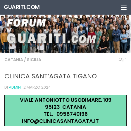
GUARITI.COM
Salta al contenuto
CATANIA
/
SICILIA
1
CLINICA SANT’AGATA TIGANO
DI
ADMIN
·
2 MARZO 2024
VIALE ANTONIOTTO USODIMARE, 109
95123 CATANIA
TEL. 0958740196
INFO@CLINICASANTAGATA.IT