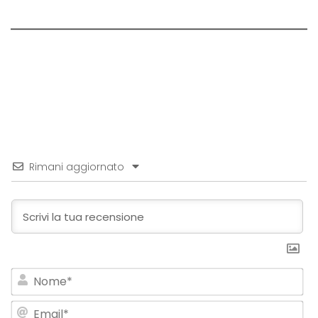
Rimani aggiornato
No
Em