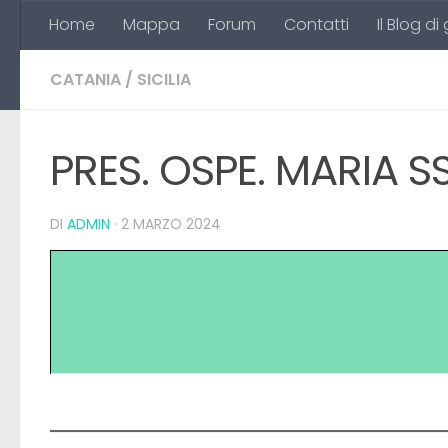
Home
Mappa
Forum
Contatti
Il Blog di
Salta al contenuto
CATANIA
/
SICILIA
PRES. OSPE. MARIA 
DI
ADMIN
·
2 MARZO 2024