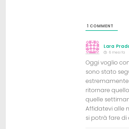
1
COMMENT
Lara Prad
6 mesi fa
Oggi voglio con
sono stato segu
estremamente s
ritornare quell
quelle settiman
Affidatevi alle
si potrà fare di