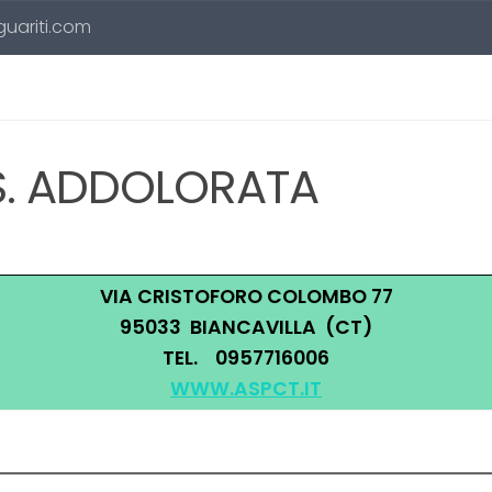
 guariti.com
SS. ADDOLORATA
VIA CRISTOFORO COLOMBO 77
95033 BIANCAVILLA (CT)
TEL. 0957716006
WWW.ASPCT.IT