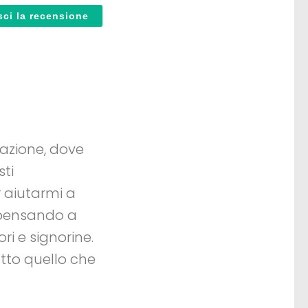
tazione, dove
sti
 aiutarmi a
ripensando a
ri e signorine.
utto quello che