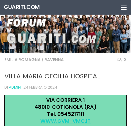
GUARITI.COM
Salta al contenuto
EMILIA ROMAGNA
/
RAVENNA
3
VILLA MARIA CECILIA HOSPITAL
DI
ADMIN
·
24 FEBBRAIO 2024
VIA CORRIERA 1
48010 COTIGNOLA (RA)
Tel. 0545217111
WWW.GVM-VMC.IT