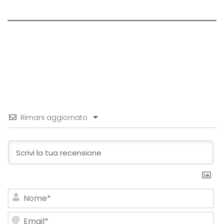
Rimani aggiornato
No
Em