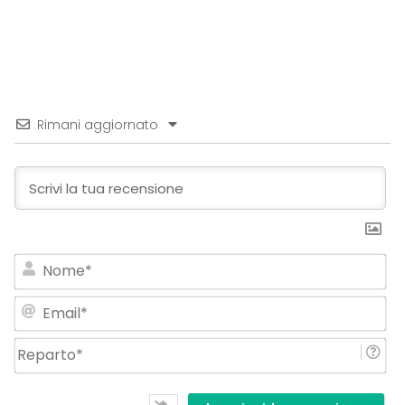
Rimani aggiornato
No
Em
Re