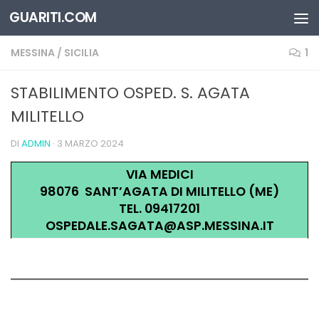
GUARITI.COM
Salta al contenuto
MESSINA
/
SICILIA
1
STABILIMENTO OSPED. S. AGATA
MILITELLO
DI
ADMIN
·
3 MARZO 2024
VIA MEDICI
98076 SANT’AGATA DI MILITELLO (ME)
TEL. 09417201
OSPEDALE.SAGATA@ASP.MESSINA.IT