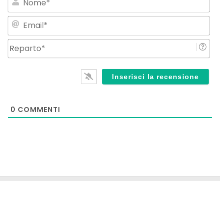
Em
Re
0
COMMENTI