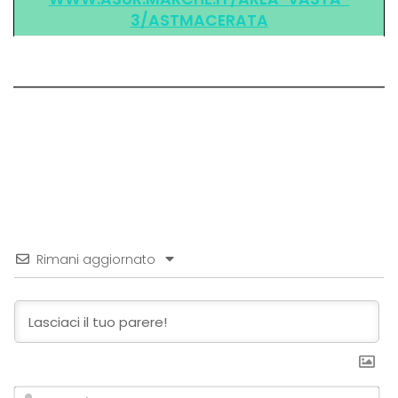
3/ASTMACERATA
Rimani aggiornato
No