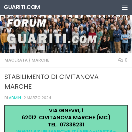
GUARITI.COM
Salta al contenuto
MACERATA
/
MARCHE
0
STABILIMENTO DI CIVITANOVA
MARCHE
DI
ADMIN
·
2 MARZO 2024
VIA GINEVRI, 1
62012 CIVITANOVA MARCHE (MC)
TEL. 07338231
WWW.ASUR.MARCHE.IT/AREA-VASTA-