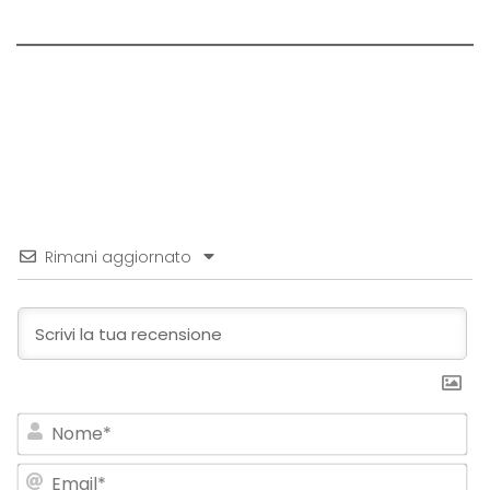
Rimani aggiornato
No
Em