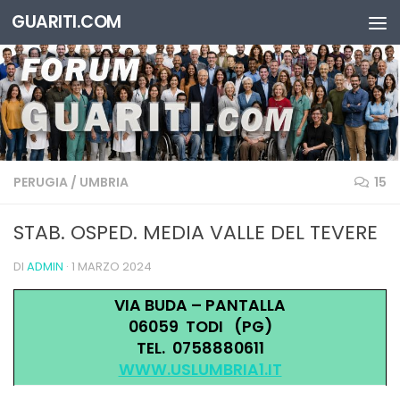
GUARITI.COM
Salta al contenuto
PERUGIA
/
UMBRIA
15
STAB. OSPED. MEDIA VALLE DEL TEVERE
DI
ADMIN
·
1 MARZO 2024
VIA BUDA – PANTALLA
06059 TODI (PG)
TEL. 0758880611
WWW.USLUMBRIA1.IT