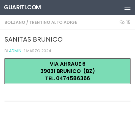
GUARITI.COM
Salta al contenuto
BOLZANO
/
TRENTINO ALTO ADIGE
15
SANITAS BRUNICO
DI
ADMIN
·
1 MARZO 2024
VIA AHRAUE 6
39031 BRUNICO (BZ)
TEL. 0474586366