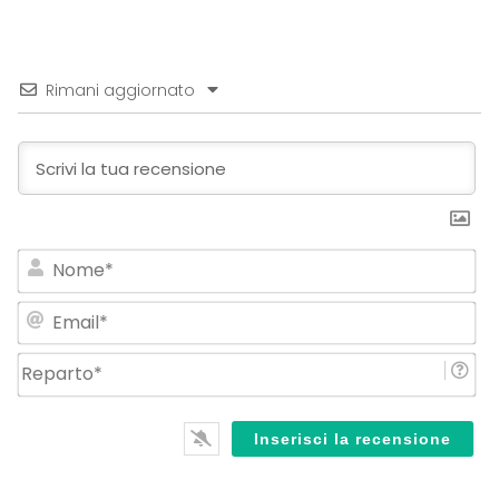
Rimani aggiornato
No
Em
Re