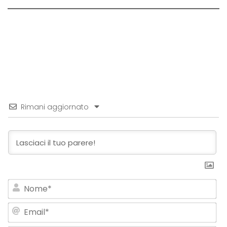
Rimani aggiornato
No
Em