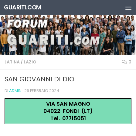
GUARITI.COM
Salta al contenuto
LATINA
/
LAZIO
0
SAN GIOVANNI DI DIO
DI
ADMIN
·
26 FEBBRAIO 2024
VIA SAN MAGNO
04022 FONDI (LT)
Tel. 07715051