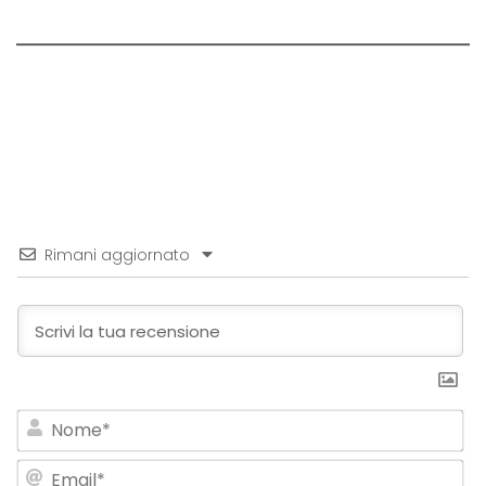
Rimani aggiornato
No
Em