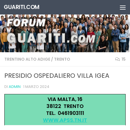
GUARITI.COM
Salta al contenuto
TRENTINO ALTO ADIGE
/
TRENTO
15
PRESIDIO OSPEDALIERO VILLA IGEA
DI
ADMIN
·
1 MARZO 2024
VIA MALTA, 16
38122 TRENTO
TEL. 0461903111
WWW.APSS.TN.IT