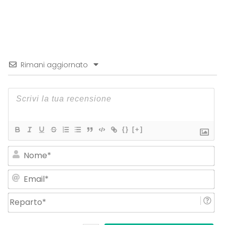
Rimani aggiornato
{}
[+]
No
Em
Re