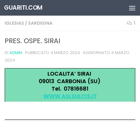
GUARITI.COM
Salta al contenuto
IGLESIAS
/
SARDEGNA
1
PRES. OSPE. SIRAI
DI
ADMIN
· PUBBLICATO
4 MARZO 2024
· AGGIORNATO
4 MARZO
2024
LOCALITA’ SIRAI
09013 CARBONIA (SU)
Tel. 07816681
WWW.ASLSULCIS.IT