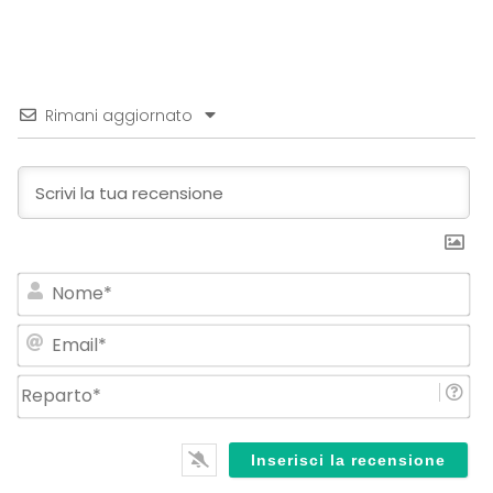
Rimani aggiornato
No
Em
Re