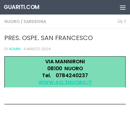
GUARITI.COM
Salta al contenuto
NUORO
/
SARDEGNA
1
PRES. OSPE. SAN FRANCESCO
DI
ADMIN
·
4 MARZO 2024
VIA MANNIRONI
08100 NUORO
Tel. 0784240237
WWW.ASL3NUORO.IT