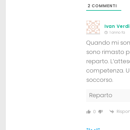
2
COMMENTI
Ivan Verdi
1 anno fa
Quando mi sono
sono rimasto p
reparto. L’atte
competenza. Un
soccorso.
Reparto
Rispon
0