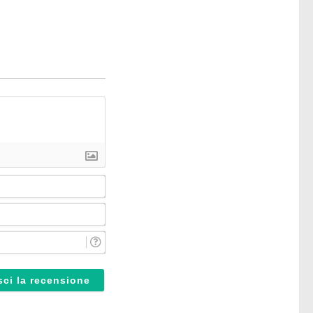
Nome*
Email*
Reparto*