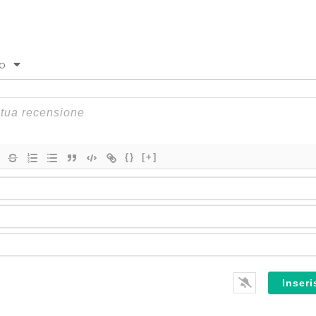
to
{}
[+]