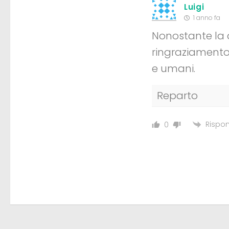
Luigi
1 anno fa
Nonostante la q
ringraziamento 
e umani.
Reparto
Rispon
0