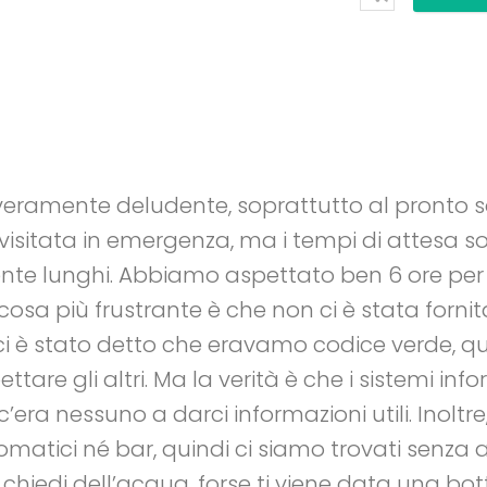
veramente deludente, soprattutto al pronto s
isitata in emergenza, ma i tempi di attesa so
te lunghi. Abbiamo aspettato ben 6 ore per
 cosa più frustrante è che non ci è stata forni
ci è stato detto che eravamo codice verde, qu
are gli altri. Ma la verità è che i sistemi inf
’era nessuno a darci informazioni utili. Inoltr
tomatici né bar, quindi ci siamo trovati senza
 chiedi dell’acqua, forse ti viene data una bot