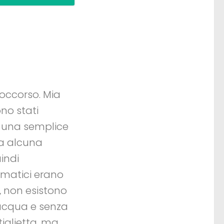
occorso. Mia
no stati
 una semplice
ta alcuna
indi
ormatici erano
e, non esistono
 acqua e senza
tiglietta, ma