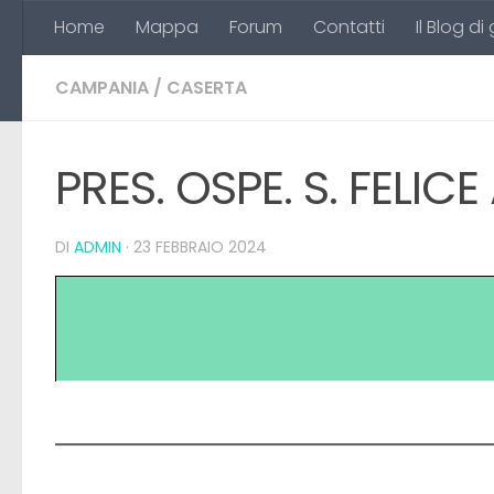
Home
Mappa
Forum
Contatti
Il Blog di
Salta al contenuto
CAMPANIA
/
CASERTA
PRES. OSPE. S. FELIC
DI
ADMIN
·
23 FEBBRAIO 2024