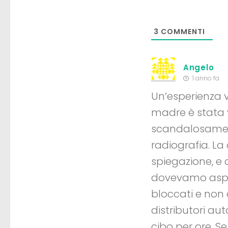
3
COMMENTI
Angelo
1 anno fa
Un’esperienza 
madre è stata v
scandalosamen
radiografia. La
spiegazione, e 
dovevamo aspett
bloccati e non c
distributori au
cibo per ore. Se