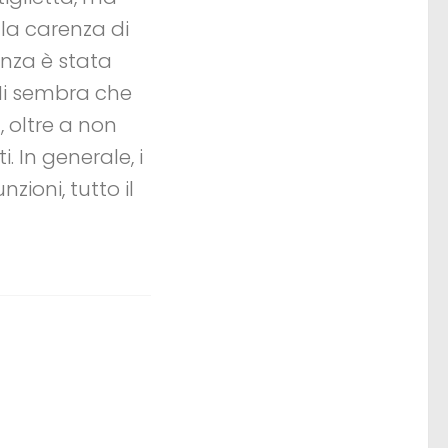
lla carenza di
enza è stata
 Mi sembra che
 oltre a non
. In generale, i
zioni, tutto il