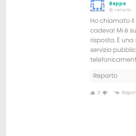
Beppe
1 anno fa
Ho chiamato il 
cadeva! Mi è su
risposta. È una
servizio pubbli
telefonicamente
Reparto
Rispon
0