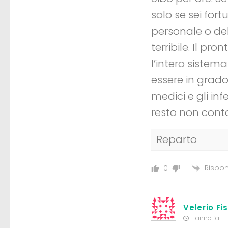
solo se sei for
personale o del
terribile. Il p
l’intero sistem
essere in grado 
medici e gli inf
resto non cont
Reparto
Rispon
0
Velerio Fi
1 anno fa