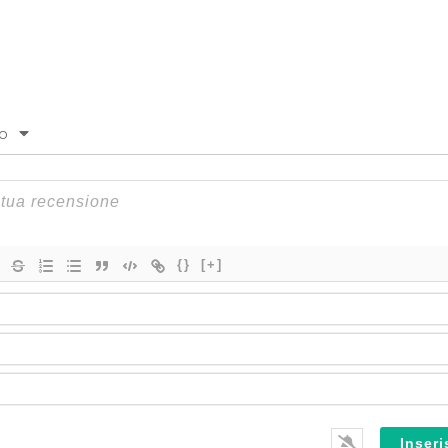
to
{}
[+]