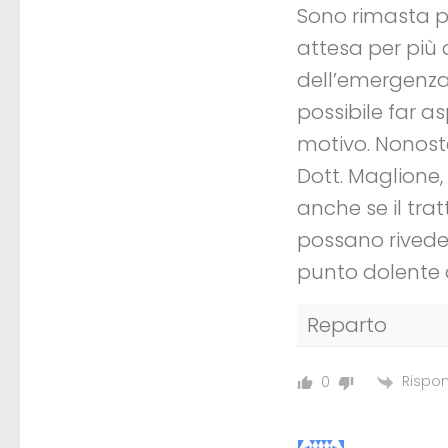
Sono rimasta p
attesa per più 
dell’emergenza 
possibile far 
motivo. Nonosta
Dott. Maglione,
anche se il tra
possano riveder
punto dolente d
Reparto
Rispon
0