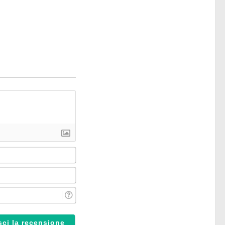
Nome*
Email*
Reparto*