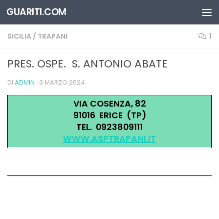
GUARITI.COM
Salta al contenuto
SICILIA
/
TRAPANI
1
PRES. OSPE. S. ANTONIO ABATE
DI
ADMIN
·
3 MARZO 2024
VIA COSENZA, 82
91016 ERICE (TP)
TEL. 0923809111
WWW.ASPTRAPANI.IT