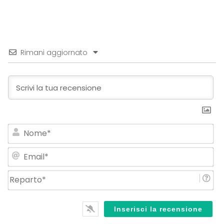
Rimani aggiornato
No
Em
Re