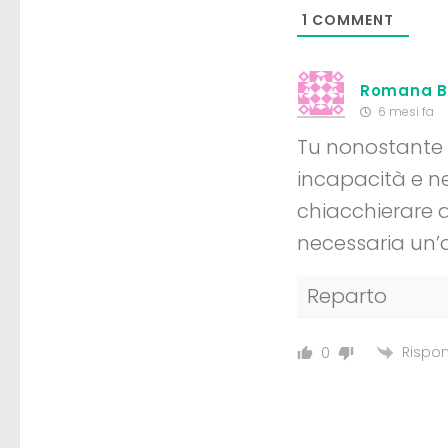
1
COMMENT
Romana Bi
6 mesi fa
Tu nonostante 
incapacità e ne
chiacchierare a
necessaria un’a
Reparto
Rispon
0