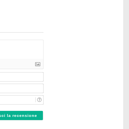
Nome*
Email*
Reparto*