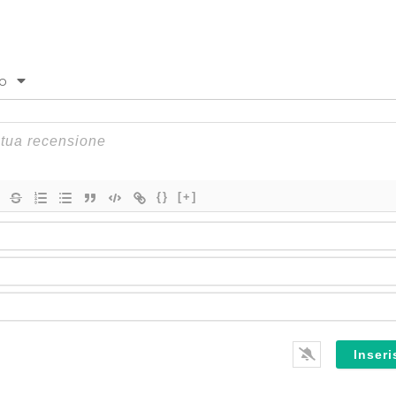
to
{}
[+]