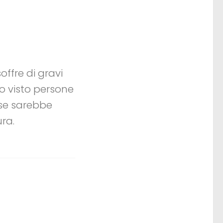
ffre di gravi
Ho visto persone
rse sarebbe
ura.