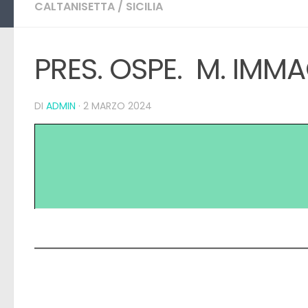
CALTANISETTA
/
SICILIA
PRES. OSPE. M. IM
DI
ADMIN
·
2 MARZO 2024