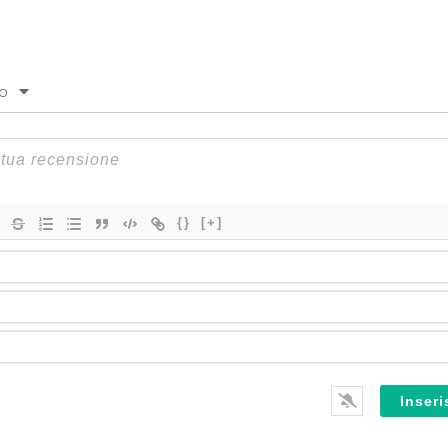
to
{}
[+]