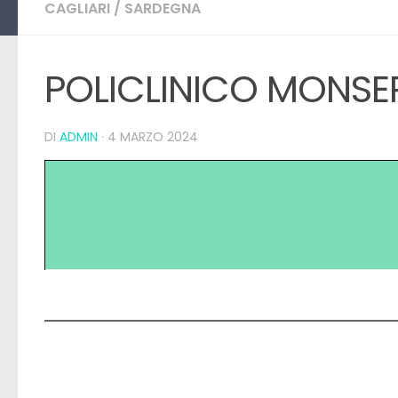
CAGLIARI
/
SARDEGNA
POLICLINICO 
DI
ADMIN
·
4 MARZO 2024