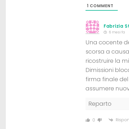
1
COMMENT
Fabrizia S
6 mesi fa
Una cocente de
scorsa a causa 
ricostruire la m
Dimissioni blo
firma finale d
assumere nuovo
Reparto
Rispon
0