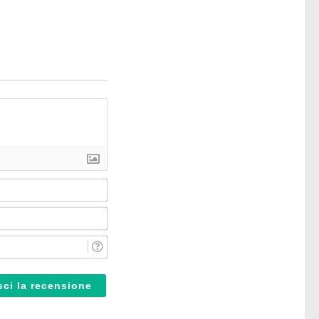
Nome*
Email*
Reparto*