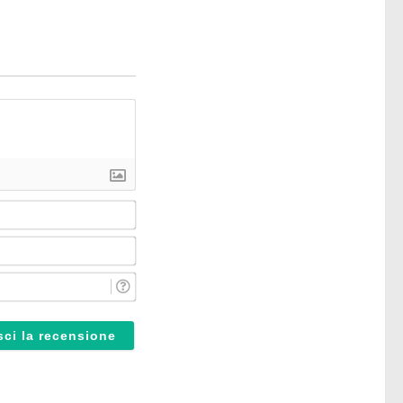
Nome*
Email*
Reparto*