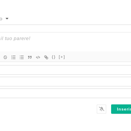
to
{}
[+]