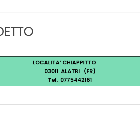
DETTO
LOCALITA’ CHIAPPITTO
03011 ALATRI (FR)
Tel. 0775442161