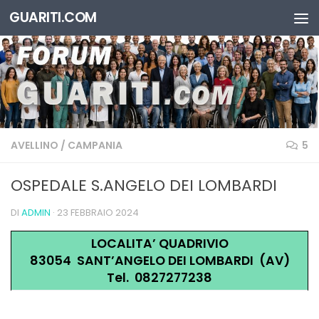
GUARITI.COM
Salta al contenuto
AVELLINO
/
CAMPANIA
5
OSPEDALE S.ANGELO DEI LOMBARDI
DI
ADMIN
·
23 FEBBRAIO 2024
LOCALITA’ QUADRIVIO
83054 SANT’ANGELO DEI LOMBARDI (AV)
Tel. 0827277238