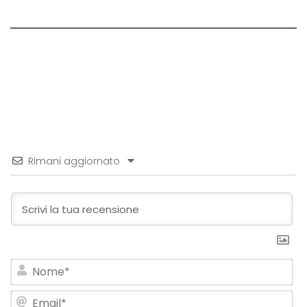
Rimani aggiornato
No
Em