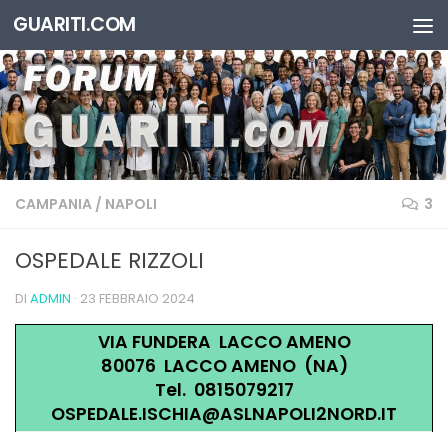
GUARITI.COM
Salta al contenuto
CAMPANIA
/
NAPOLI
3
OSPEDALE RIZZOLI
DI
ADMIN
·
23 FEBBRAIO 2024
VIA FUNDERA LACCO AMENO
80076 LACCO AMENO (NA)
Tel. 0815079217
OSPEDALE.ISCHIA@ASLNAPOLI2NORD.IT