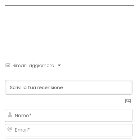
Rimani aggiornato
No
Em