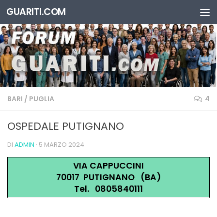
GUARITI.COM
Salta al contenuto
BARI
/
PUGLIA
4
OSPEDALE PUTIGNANO
DI
ADMIN
·
5 MARZO 2024
VIA CAPPUCCINI
70017 PUTIGNANO (BA)
Tel. 0805840111