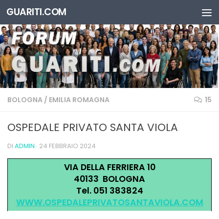
GUARITI.COM
Salta al contenuto
BOLOGNA
/
EMILIA ROMAGNA
15
OSPEDALE PRIVATO SANTA VIOLA
DI
ADMIN
·
24 FEBBRAIO 2024
VIA DELLA FERRIERA 10
40133 BOLOGNA
Tel. 051 383824
WWW.OSPEDALEPRIVATOSANTAVIOLA.COM