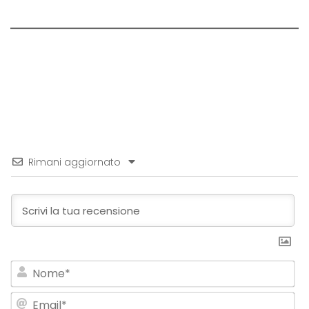
Rimani aggiornato
No
Em