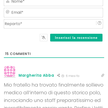
Em
Re
15
COMMENTI
Margherita Abba
6 mesi fa
Mio fratello ha trovato finalmente sollievo
medico all’interno di questo storico polo,
incrociando uno staff preparatissimo ed