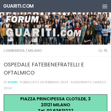
GUARITI.COM
Salta al contenuto
LOMBARDIA
/
MILANO
15
OSPEDALE FATEBENEFRATELLI E
OFTALMICO
DI
ADMIN
· PUBBLICATO
29 FEBBRAIO 2024
· AGGIORNATO
1 MARZO
2024
PIAZZA PRINCIPESSA CLOTILDE, 3
20121 MILANO
Tel. 02 63631227