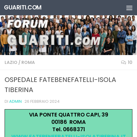
GUARITI.COM
Salta al contenuto
LAZIO
/
ROMA
10
OSPEDALE FATEBENEFATELLI-ISOLA
TIBERINA
DI
ADMIN
·
26 FEBBRAIO 2024
VIA PONTE QUATTRO CAPI, 39
00186 ROMA
Tel. 0668371
WWW.FATEBENEFRATELLI-ISOLATIBERINA.IT