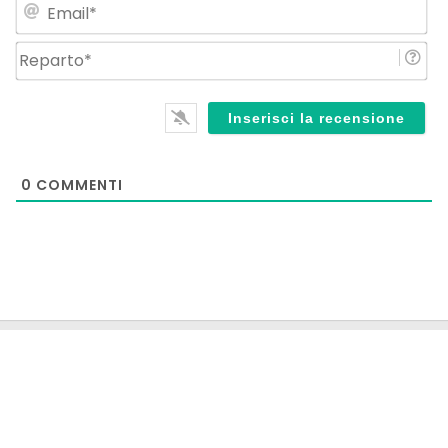
Em
Re
0
COMMENTI