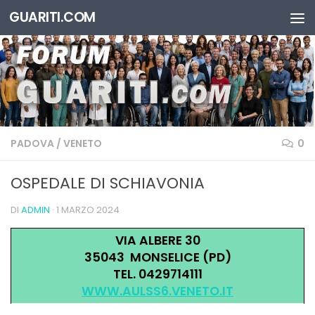
GUARITI.COM
Salta al contenuto
PADOVA
/
VENETO
0
OSPEDALE DI SCHIAVONIA
DI
ADMIN
·
1 MARZO 2024
VIA ALBERE 30
35043 MONSELICE (PD)
TEL. 0429714111
WWW.AULSS6.VENETO.IT