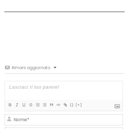
Rimani aggiornato
{}
[+]
No