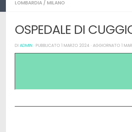
LOMBARDIA
/
MILANO
OSPEDALE DI CUGG
DI
ADMIN
· PUBBLICATO
1 MARZO 2024
· AGGIORNATO
1 MA