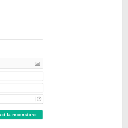
Nome*
Email*
Reparto*