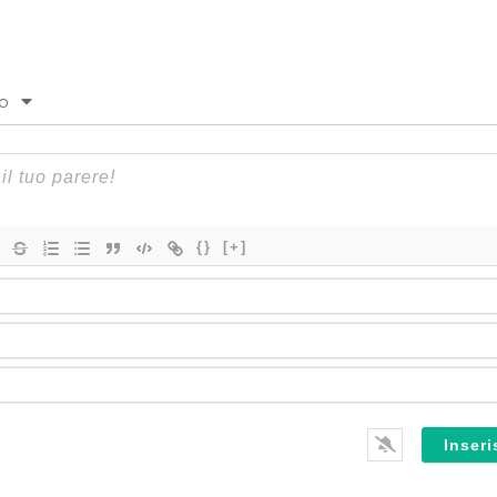
to
{}
[+]