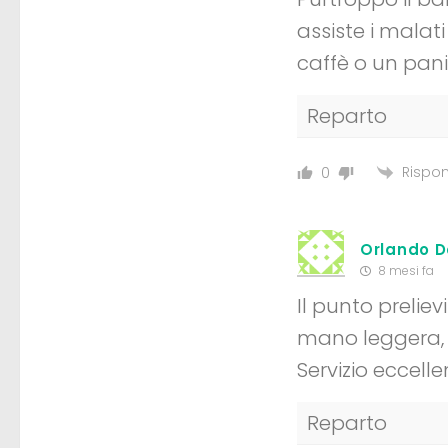
assiste i malat
caffè o un pani
Reparto
Rispon
0
Orlando D
8 mesi fa
Il punto preliev
mano leggera, 
Servizio eccelle
Reparto