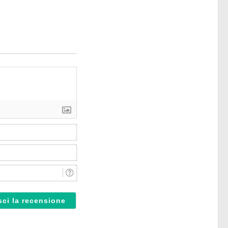
Nome*
Email*
Reparto*