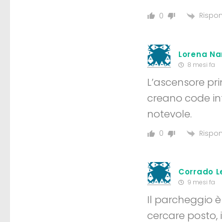
Rispon
0
Lorena Na
8 mesi fa
L’ascensore prin
creano code in
notevole.
Rispon
0
Corrado L
9 mesi fa
Il parcheggio è
cercare posto, 