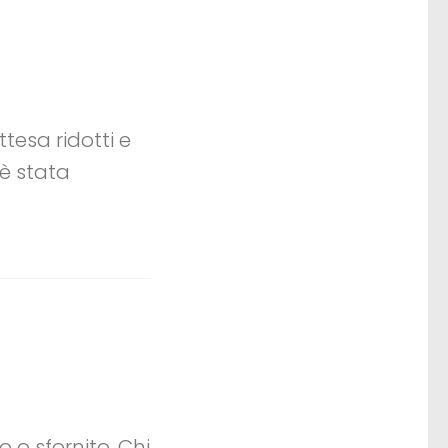
tesa ridotti e
 è stata
 o sfornito. Chi