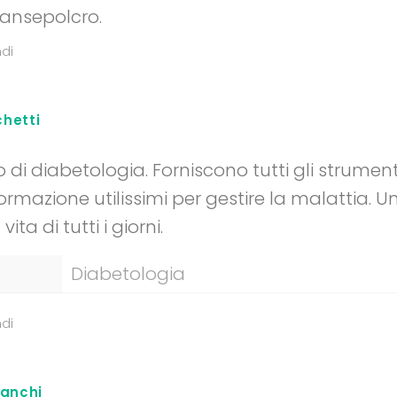
Sansepolcro.
di
chetti
io di diabetologia. Forniscono tutti gli strumen
formazione utilissimi per gestire la malattia. 
ita di tutti i giorni.
Diabetologia
di
ianchi