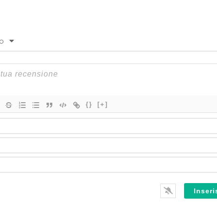
to
{}
[+]