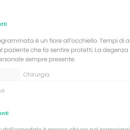
tti
ogrammata è un fiore all’occhiello. Tempi di at
l paziente che fa sentire protetti. La degenza
 personale sempre presente.
Chirurgia
di
onti
r dell’ospedale è spesso chiuso nel pomeriggio