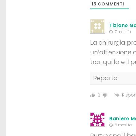
15
COMMENTI
Tiziano Ga
7 mesi fa
La chirurgia pr
un’attenzione a
tranquilla e il
Reparto
Rispon
0
Raniero M
8 mesi fa
Purtroppo il ba