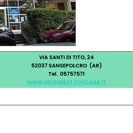
VIA SANTI DI TITO, 24
52037 SANSEPOLCRO (AR)
Tel. 05757571
WWW.USLSUDEST.TOSCANA.IT