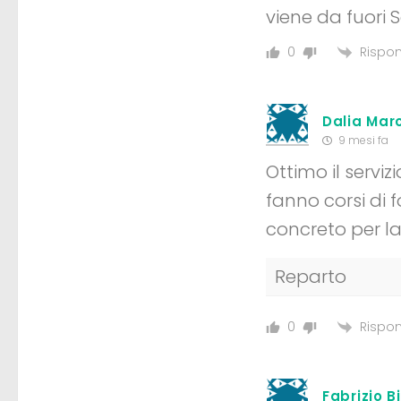
viene da fuori 
Rispon
0
Dalia Mar
9 mesi fa
Ottimo il serviz
fanno corsi di 
concreto per la v
Reparto
Rispon
0
Fabrizio B