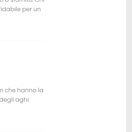
fidabile per un
eri che hanno la
egli aghi.