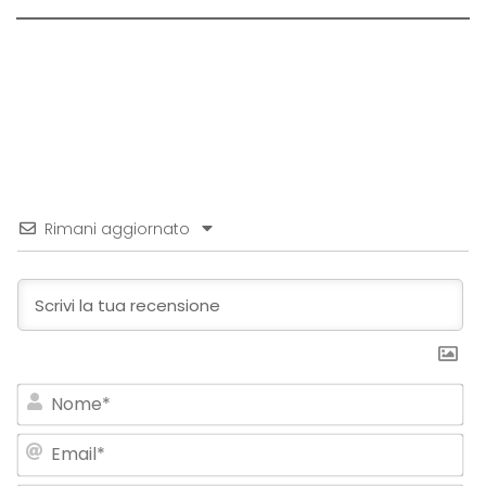
Rimani aggiornato
No
Em