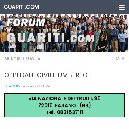
GUARITI.COM
Salta al contenuto
BRINDISI
/
PUGLIA
6
OSPEDALE CIVILE UMBERTO I
DI
ADMIN
·
4 MARZO 2024
VIA NAZIONALE DEI TRULLI, 95
72015 FASANO (BR)
Tel. 0831537111