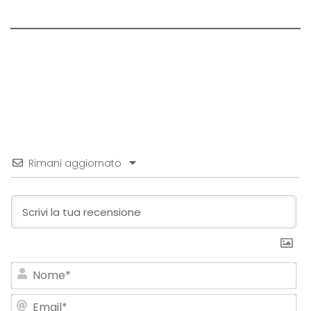
Rimani aggiornato
No
Em