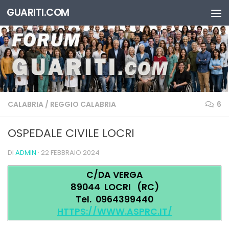
GUARITI.COM
Salta al contenuto
CALABRIA
/
REGGIO CALABRIA
6
OSPEDALE CIVILE LOCRI
DI
ADMIN
·
22 FEBBRAIO 2024
C/DA VERGA
89044 LOCRI (RC)
Tel. 0964399440
HTTPS://WWW.ASPRC.IT/