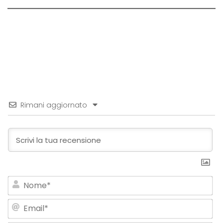
Rimani aggiornato
No
Em