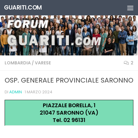
GUARITI.COM
Salta al contenuto
LOMBARDIA
/
VARESE
2
OSP. GENERALE PROVINCIALE SARONNO
DI
ADMIN
·
1 MARZO 2024
PIAZZALE BORELLA, 1
21047 SARONNO (VA)
Tel. 02 96131