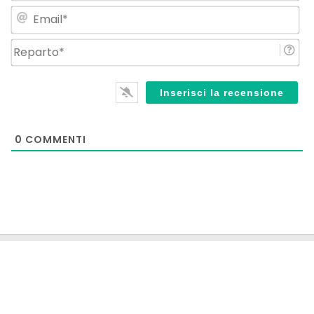
Em
Re
0
COMMENTI