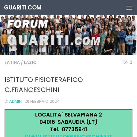
GUARITI.COM
Salta al contenuto
LATINA
/
LAZIO
0
ISTITUTO FISIOTERAPICO
C.FRANCESCHINI
DI
ADMIN
·
26 FEBBRAIO 2024
LOCALITA` SELVAPIANA 2
04016 SABAUDIA (LT)
Tel. 07735941
WWW.ISTITUTOFRANCESCHINI.IT