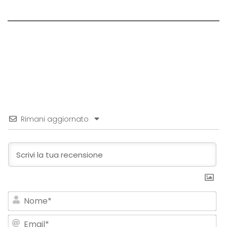
Rimani aggiornato
No
Em