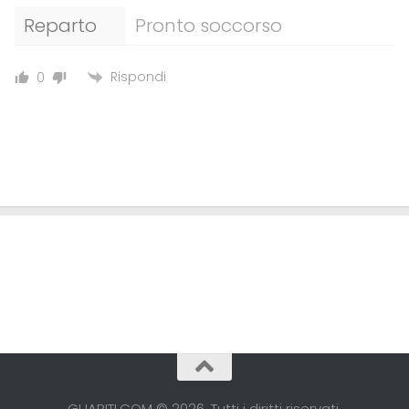
Reparto
Pronto soccorso
Rispondi
0
GUARITI.COM © 2026. Tutti i diritti riservati.