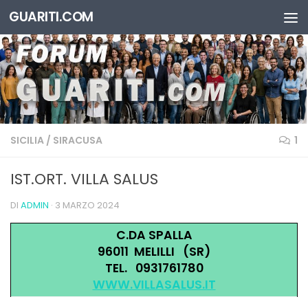
GUARITI.COM
Salta al contenuto
SICILIA
/
SIRACUSA
1
IST.ORT. VILLA SALUS
DI
ADMIN
·
3 MARZO 2024
C.DA SPALLA
96011 MELILLI (SR)
TEL. 0931761780
WWW.VILLASALUS.IT