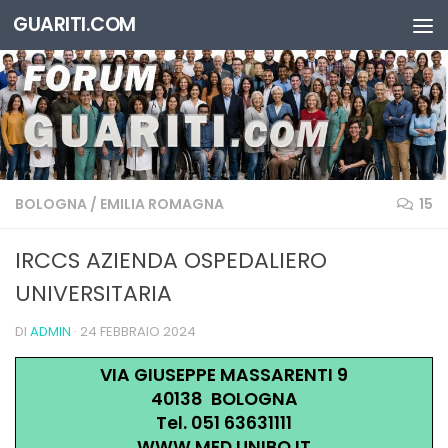
GUARITI.COM
Salta al contenuto
BOLOGNA
/
EMILIA ROMAGNA
15
IRCCS AZIENDA OSPEDALIERO
UNIVERSITARIA
DI
ADMIN
·
24 FEBBRAIO 2024
VIA GIUSEPPE MASSARENTI 9
40138 BOLOGNA
Tel. 051 63631111
WWW.MED.UNIBO.IT