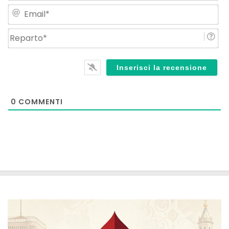
Em
Re
0
COMMENTI