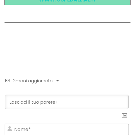
Rimani aggiornato
No