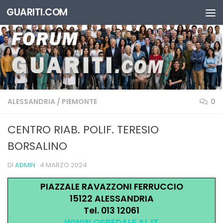
GUARITI.COM
Salta al contenuto
ALESSANDRIA
/
PIEMONTE
0
CENTRO RIAB. POLIF. TERESIO
BORSALINO
DI
ADMIN
·
4 MARZO 2024
PIAZZALE RAVAZZONI FERRUCCIO
15122 ALESSANDRIA
Tel. 013 12061
WWW.OSPEDALE.AL.IT