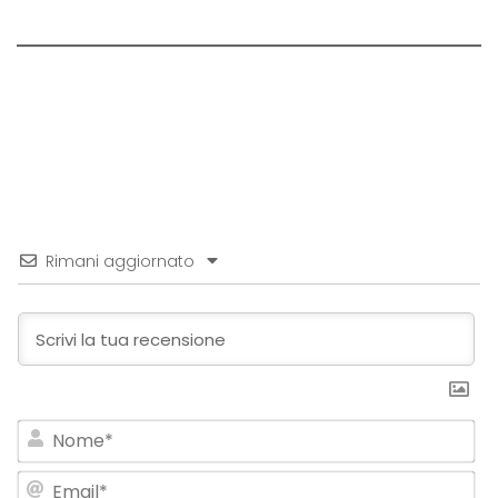
Rimani aggiornato
No
Em