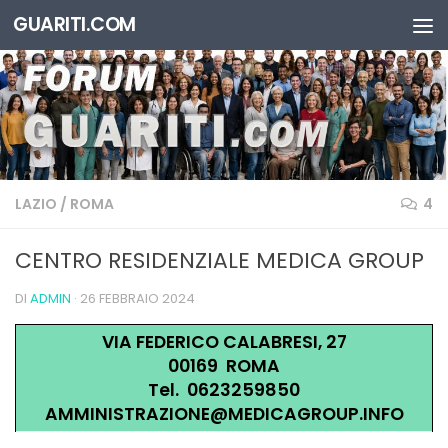
GUARITI.COM
Salta al contenuto
LAZIO
/
ROMA
4
CENTRO RESIDENZIALE MEDICA GROUP
DI
ADMIN
·
26 FEBBRAIO 2024
VIA FEDERICO CALABRESI, 27
00169 ROMA
Tel. 0623259850
AMMINISTRAZIONE@MEDICAGROUP.INFO