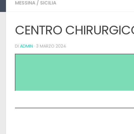
MESSINA
/
SICILIA
CENTRO CHIRURGICO
DI
ADMIN
·
3 MARZO 2024