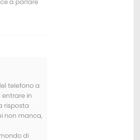
sce a parlare
el telefono a
 entrare in
a risposta
ani non manca,
o mondo di