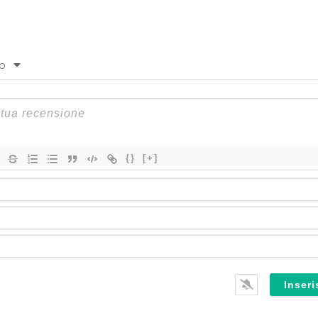
to
{}
[+]