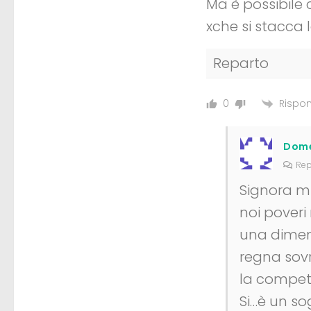
Ma è possibile 
xche si stacca
Reparto
Rispon
0
Dome
Rep
Signora mi
noi poveri
una dimens
regna sovr
la compete
Si…è un so