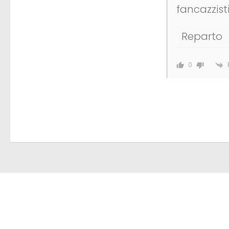
fancazzisti
Reparto
0