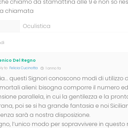
che chiamo da stamattina alle 9 e non so rie
 la chiamata
Oculistica
di
nico Del Regno
ly to
Felicia Cucinotta
1 anno fa
a… questi Signori conoscono modi di utilizzo d
 mortali alieni: bisogna comporre il numero ed
ione parallela, in cui la gentilezza e la pront
ana, poi se si ha grande fantasia e noi Sicili
nza sarà a nostra disposizione.
gno, l’unico modo per sopravvivere in quest