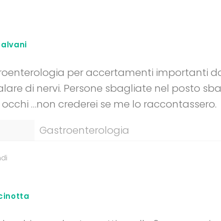
Galvani
roenterologia per accertamenti importanti do
are di nervi. Persone sbagliate nel posto sba
 occhi …non crederei se me lo raccontassero.
Gastroenterologia
di
cinotta