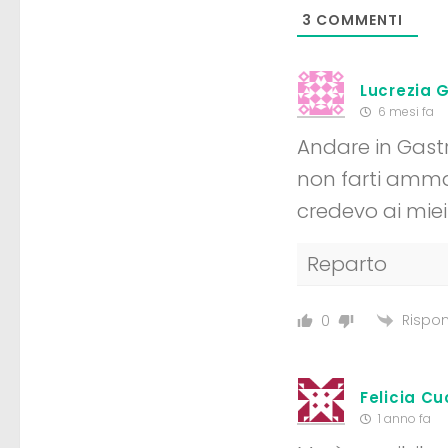
3
COMMENTI
Lucrezia 
6 mesi fa
Andare in Gast
non farti ammal
credevo ai miei
Reparto
Rispon
0
Felicia Cu
1 anno fa