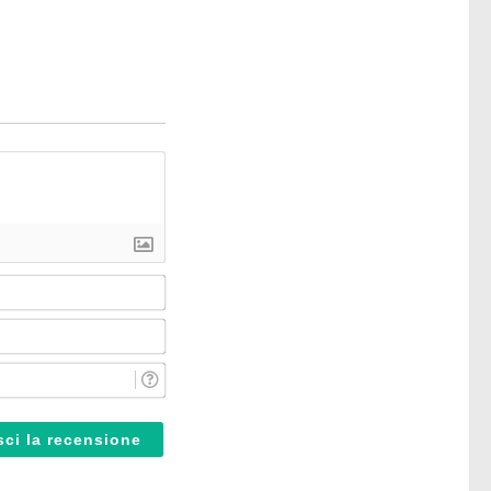
Nome*
Email*
Reparto*