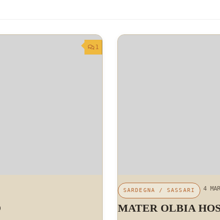
1
4 MA
SARDEGNA
/
SASSARI
O
MATER OLBIA HOS