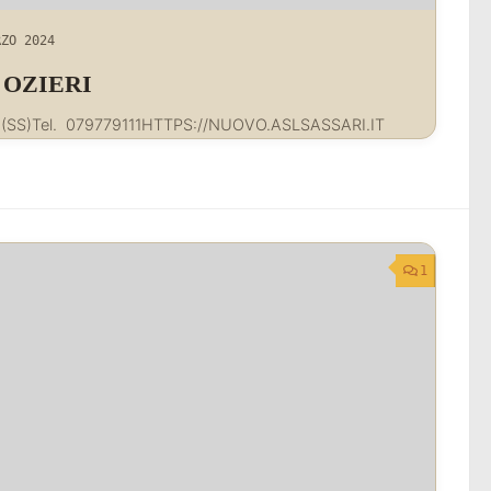
RZO 2024
 OZIERI
(SS)Tel. 079779111HTTPS://NUOVO.ASLSASSARI.IT
1