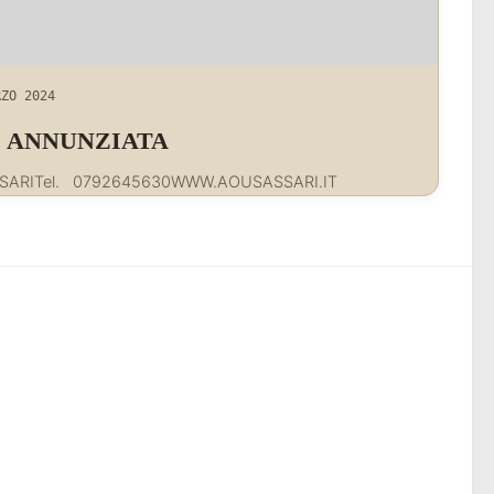
RZO 2024
 SS. ANNUNZIATA
SSARITel. 0792645630WWW.AOUSASSARI.IT