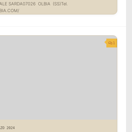
ALE SARDA07026 OLBIA (SS)Tel.
BIA.COM/
1
RZO 2024