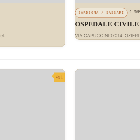
4 MA
SARDEGNA
/
SASSARI
OSPEDALE CIVILE
el.
VIA CAPUCCINI07014 OZIERI 
1