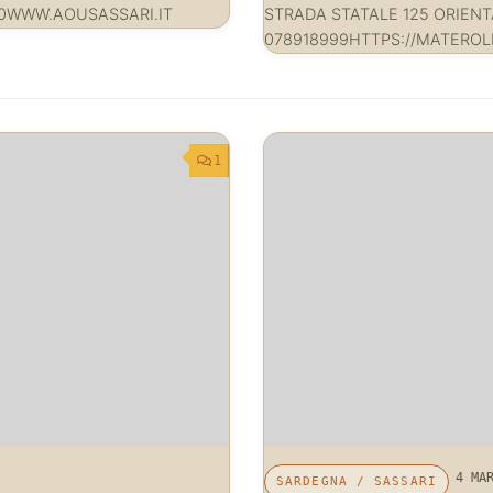
30WWW.AOUSASSARI.IT
STRADA STATALE 125 ORIENT
078918999HTTPS://MATEROL
1
4 MA
SARDEGNA
/
SASSARI