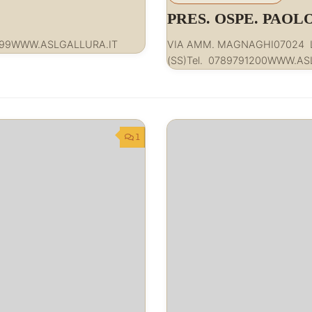
PRES. OSPE. PAO
2999WWW.ASLGALLURA.IT
VIA AMM. MAGNAGHI07024
(SS)Tel. 0789791200WWW.AS
1