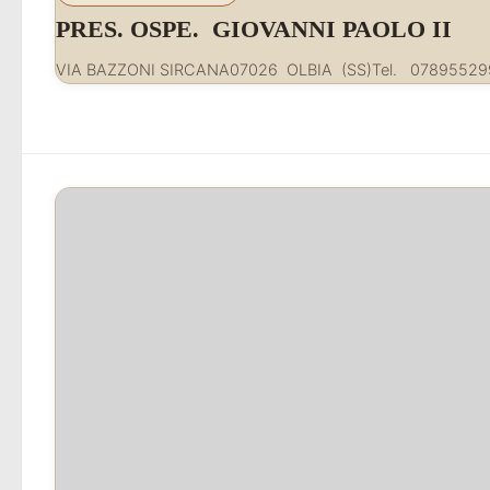
PRES. OSPE. GIOVANNI PAOLO II
VIA BAZZONI SIRCANA07026 OLBIA (SS)Tel. 078955