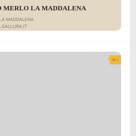
LO MERLO LA MADDALENA
 LA MADDALENA
LGALLURA.IT
1