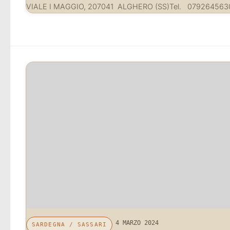
VIALE I MAGGIO, 207041 ALGHERO (SS)Tel. 07926456
4 MARZO 2024
SARDEGNA
/
SASSARI