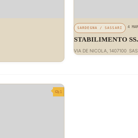
4 MA
SARDEGNA
/
SASSARI
STABILIMENTO
VIA DE NICOLA, 1407100 SA
1