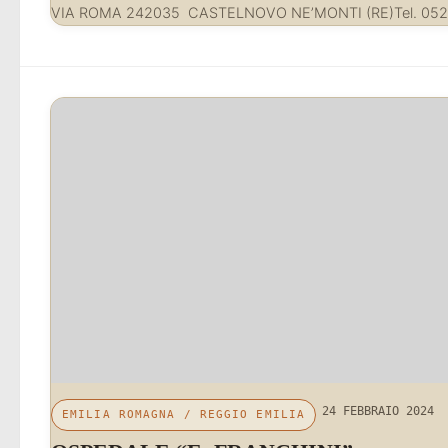
VIA ROMA 242035 CASTELNOVO NE’MONTI (RE)Tel. 052
24 FEBBRAIO 2024
EMILIA ROMAGNA
/
REGGIO EMILIA