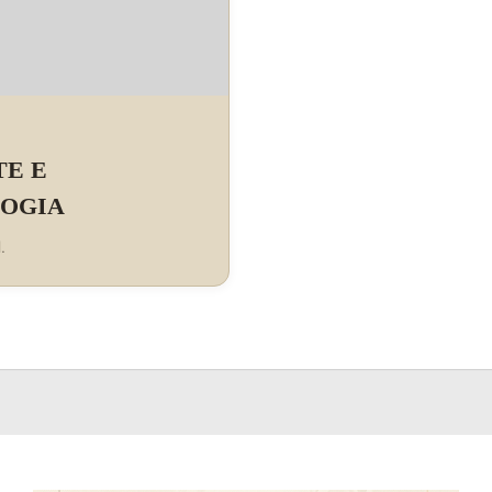
TE E
LOGIA
.