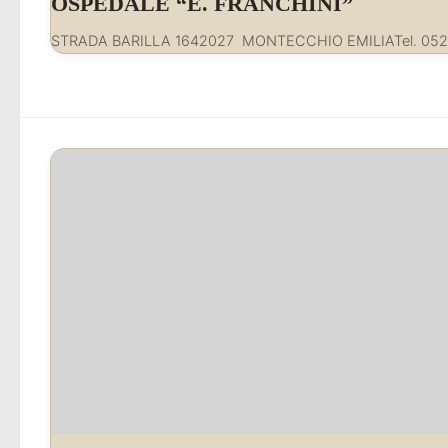
OSPEDALE “E. FRANCHINI”
STRADA BARILLA 1642027 MONTECCHIO EMILIATel. 052