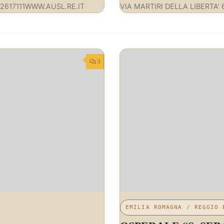
2617111WWW.AUSL.RE.IT
VIA MARTIRI DELLA LIBERTA’
3
EMILIA ROMAGNA
/
REGGIO 