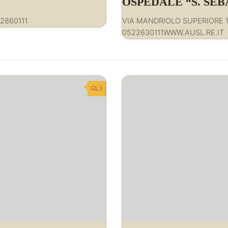
OSPEDALE “S. SE
2860111
VIA MANDRIOLO SUPERIORE 1
0522630111WWW.AUSL.RE.IT
3