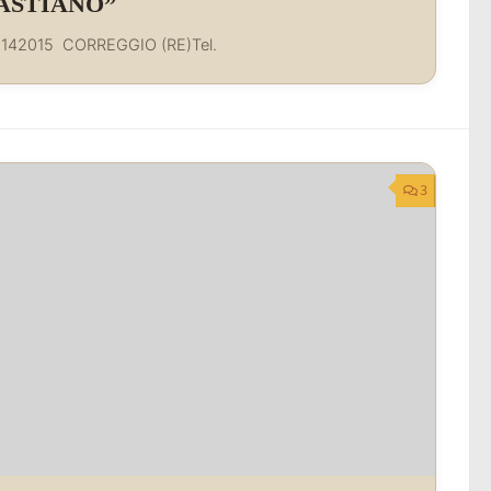
BASTIANO”
142015 CORREGGIO (RE)Tel.
3