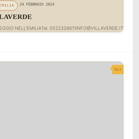
24 FEBBRAIO 2024
EMILIA
LLAVERDE
EGGIO NELL’EMILIATel. 0522328611INFO@VILLAVERDE.IT
3