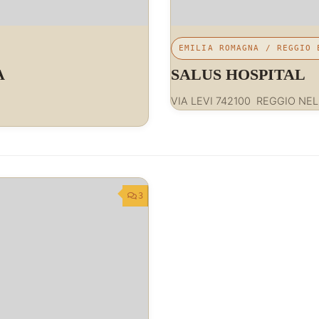
EMILIA ROMAGNA
/
REGGIO 
A
SALUS HOSPITAL
VIA LEVI 742100 REGGIO NEL
3