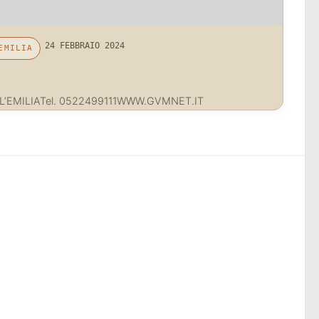
24 FEBBRAIO 2024
EMILIA
L’EMILIATel. 0522499111WWW.GVMNET.IT