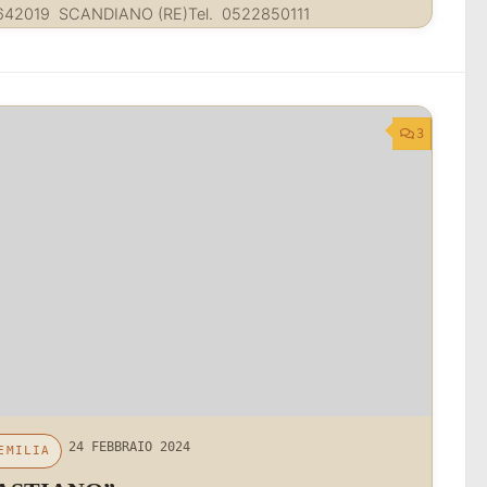
 642019 SCANDIANO (RE)Tel. 0522850111
3
24 FEBBRAIO 2024
EMILIA