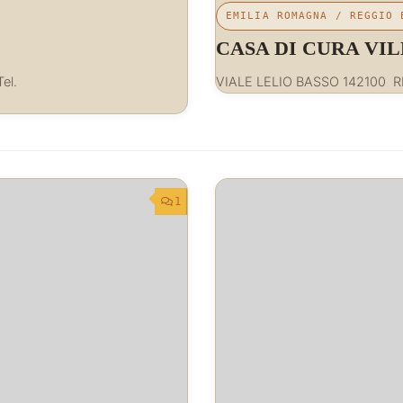
EMILIA ROMAGNA
/
REGGIO 
LA
CASA DI CURA VI
el.
VIALE LELIO BASSO 142100 R
1