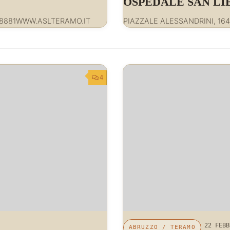
OSPEDALE SAN L
18881WWW.ASLTERAMO.IT
PIAZZALE ALESSANDRINI, 16
4
22 FEBB
ABRUZZO
/
TERAMO