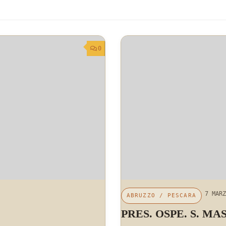
0
7 MARZ
ABRUZZO
/
PESCARA
PRES. OSPE. S. MA