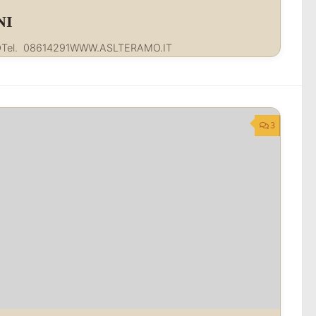
NI
OTel. 08614291WWW.ASLTERAMO.IT
3