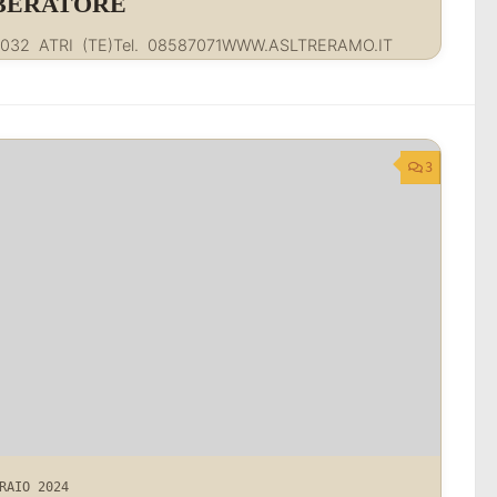
IBERATORE
4032 ATRI (TE)Tel. 08587071WWW.ASLTRERAMO.IT
3
RAIO 2024