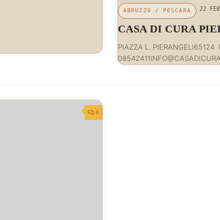
22 FEB
ABRUZZO
/
PESCARA
CASA DI CURA PI
PIAZZA L. PIERANGELI65124
08542411INFO@CASADICURAP
4