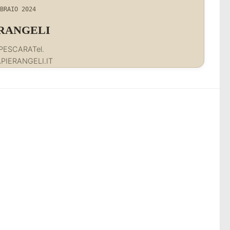
BRAIO 2024
ERANGELI
 PESCARATel.
IERANGELI.IT