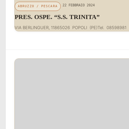
22 FEBBRAIO 2024
ABRUZZO
/
PESCARA
PRES. OSPE. “S.S. TRINITA”
VIA BERLINGUER, 11865026 POPOLI (PE)Tel. 08598981