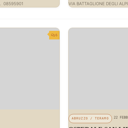
l. 08595901
VIA BATTAGLIONE DEGLI ALPI
6
22 FEBB
ABRUZZO
/
TERAMO