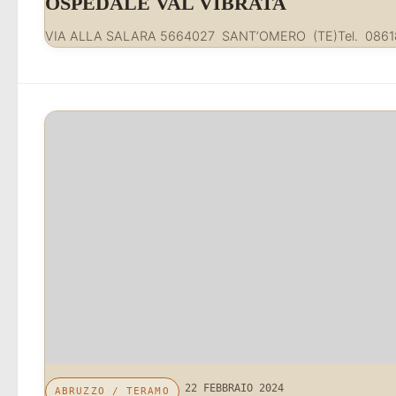
OSPEDALE VAL VIBRATA
VIA ALLA SALARA 5664027 SANT’OMERO (TE)Tel. 086
22 FEBBRAIO 2024
ABRUZZO
/
TERAMO