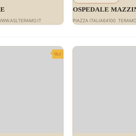
RE
OSPEDALE MAZZI
6WWW.ASLTERAMO.IT
PIAZZA ITALIA64100 TERAM
2