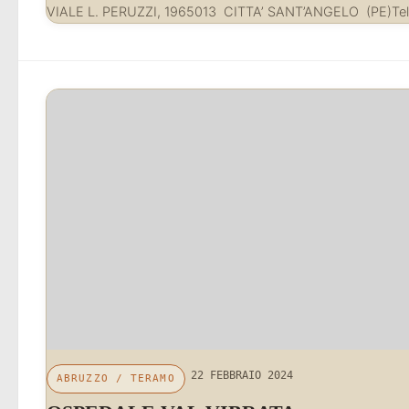
VIALE L. PERUZZI, 1965013 CITTA’ SANT’ANGELO (PE)Te
22 FEBBRAIO 2024
ABRUZZO
/
TERAMO