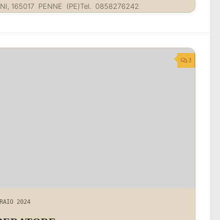
NI, 165017 PENNE (PE)Tel. 0858276242
3
RAIO 2024