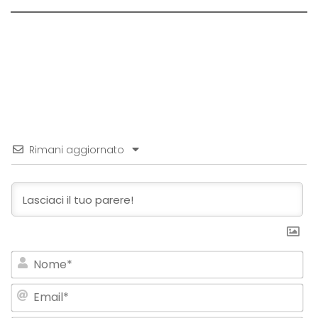
Rimani aggiornato
No
Em