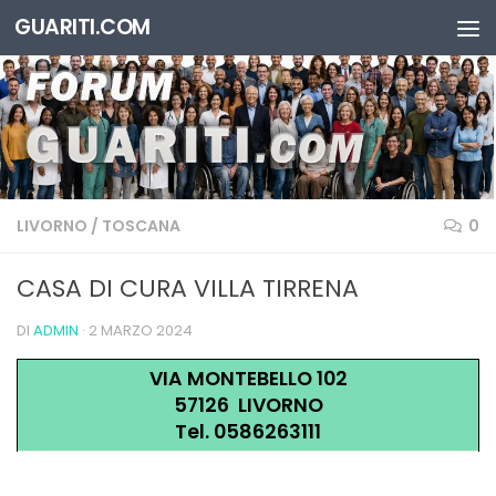
GUARITI.COM
Salta al contenuto
LIVORNO
/
TOSCANA
0
CASA DI CURA VILLA TIRRENA
DI
ADMIN
·
2 MARZO 2024
VIA MONTEBELLO 102
57126 LIVORNO
Tel. 0586263111