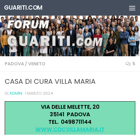
GUARITI.COM
Salta al contenuto
PADOVA
/
VENETO
5
CASA DI CURA VILLA MARIA
DI
ADMIN
·
1 MARZO 2024
VIA DELLE MELETTE, 20
35141 PADOVA
TEL. 0498711144
WWW.CDCVILLAMARIA.IT