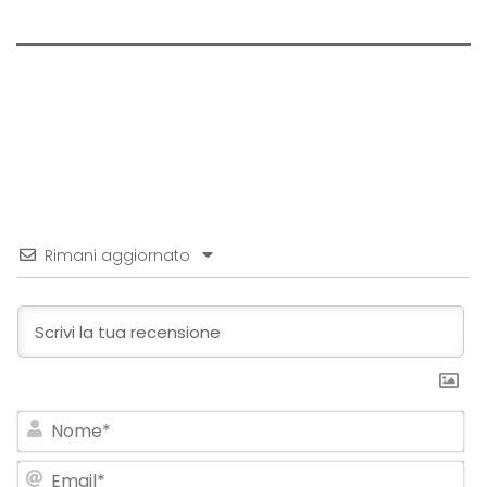
Rimani aggiornato
No
Em