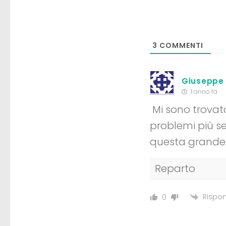
3
COMMENTI
Giuseppe
1 anno fa
Mi sono trovato
problemi più se
questa grande 
Reparto
Rispon
0