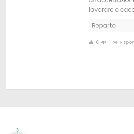
lavorare e cacc
Reparto
Rispon
0
3