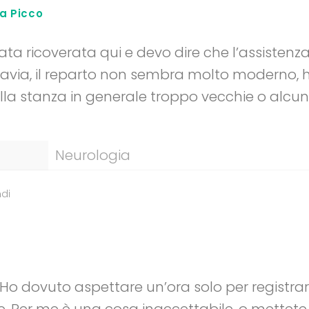
a Picco
ta ricoverata qui e devo dire che l’assistenza
avia, il reparto non sembra molto moderno, 
lla stanza in generale troppo vecchie o alcun
Neurologia
di
Ho dovuto aspettare un’ora solo per registra
e. Per me è una cosa inaccettabile, o mettet