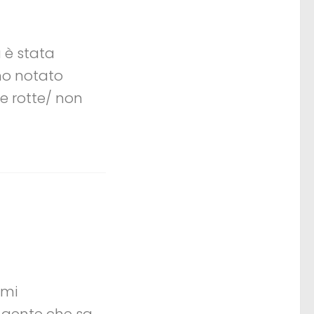
 è stata
ho notato
e rotte/ non
rmi
e gente che sa