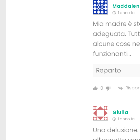
Maddalen
1 anno fa
Mia madre è sta
adeguata. Tutt
alcune cose ne
funzionanti…
Reparto
Rispon
0
Giulia
1 anno fa
Una delusione. 
all’accettazion