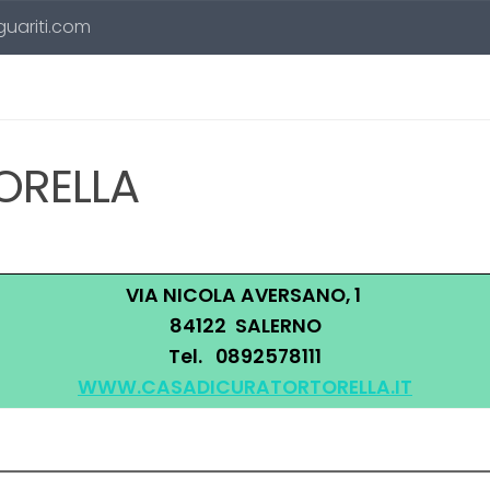
 guariti.com
ORELLA
VIA NICOLA AVERSANO, 1
84122 SALERNO
Tel. 0892578111
WWW.CASADICURATORTORELLA.IT