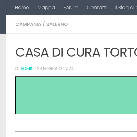
Home
Mappa
Forum
Contatti
Il Blog di
Salta al contenuto
CAMPANIA
/
SALERNO
CASA DI CURA TORT
DI
ADMIN
·
23 FEBBRAIO 2024