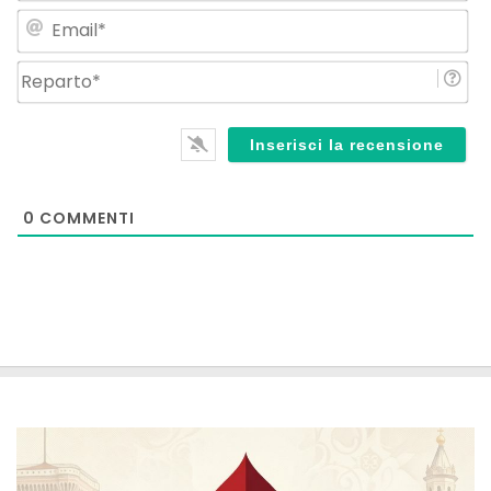
Em
Re
0
COMMENTI