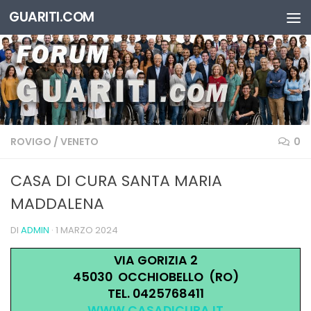
GUARITI.COM
Salta al contenuto
ROVIGO
/
VENETO
0
CASA DI CURA SANTA MARIA
MADDALENA
DI
ADMIN
·
1 MARZO 2024
VIA GORIZIA 2
45030 OCCHIOBELLO (RO)
TEL. 0425768411
WWW.CASADICURA.IT