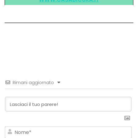
Rimani aggiornato
No