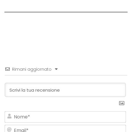
Rimani aggiornato
No
Em