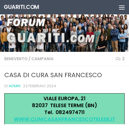
GUARITI.COM
Salta al contenuto
BENEVENTO
/
CAMPANIA
2
CASA DI CURA SAN FRANCESCO
DI
ADMIN
·
23 FEBBRAIO 2024
VIALE EUROPA, 21
82037 TELESE TERME (BN)
Tel. 0824974711
WWW.CLINICASANFRANCESCOTELESE.IT