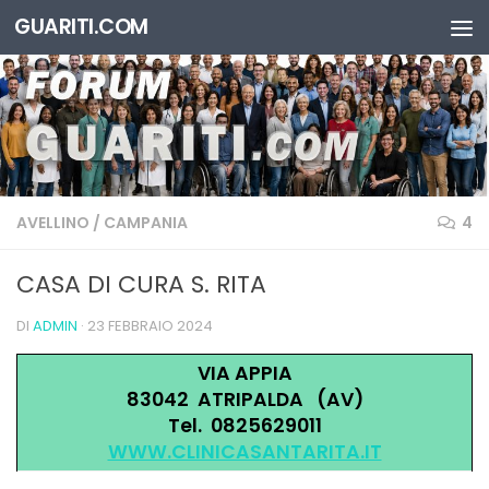
GUARITI.COM
Salta al contenuto
AVELLINO
/
CAMPANIA
4
CASA DI CURA S. RITA
DI
ADMIN
·
23 FEBBRAIO 2024
VIA APPIA
83042 ATRIPALDA (AV)
Tel. 0825629011
WWW.CLINICASANTARITA.IT