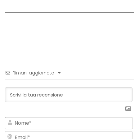
Rimani aggiornato
No
Em