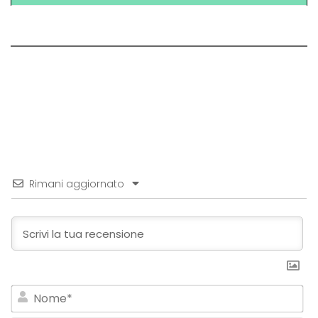
Rimani aggiornato
No