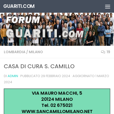
GUARITI.COM
Salta al contenuto
LOMBARDIA
/
MILANO
19
CASA DI CURA S. CAMILLO
DI
ADMIN
· PUBBLICATO
29 FEBBRAIO 2024
· AGGIORNATO
1 MARZO
2024
VIA MAURO MACCHI, 5
20124 MILANO
Tel. 02 675021
WWW.SANCAMILLOMILANO.NET