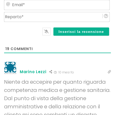
Em
Re
19
COMMENTI
Marino Lezzi
10 mesi fa
Niente da eccepire per quanto riguarda
competenza medica e gestione sanitaria.
Dal punto di vista della gestione
amministrative e della relazione con il
cliente mi sono sembrati un disastro. …