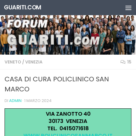
GUARITI.COM
Salta al contenuto
VENETO
/
VENEZIA
15
CASA DI CURA POLICLINICO SAN
MARCO
DI
ADMIN
·
1 MARZO 2024
VIA ZANOTTO 40
30173 VENEZIA
TEL. 0415071618
WWW.POLICLINICOSANMARCO.IT