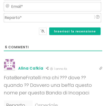
Em
Re
6
COMMENTI
Alina Cafkia
1 anno fa
FateBeneFratelli ma chi ??? dove ??
quando ?? Davvero una beffa questo
nome per questa Banda di Incapaci
Reparto
Ospedale