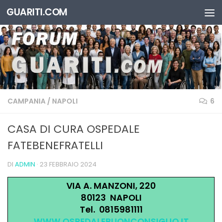
GUARITI.COM
Salta al contenuto
CAMPANIA
/
NAPOLI
6
CASA DI CURA OSPEDALE
FATEBENEFRATELLI
DI
ADMIN
·
23 FEBBRAIO 2024
VIA A. MANZONI, 220
80123 NAPOLI
Tel. 0815981111
WWW.OSPEDALEBUONCONSIGLIO.IT