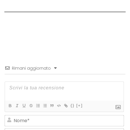
Rimani aggiornato
{}
[+]
No