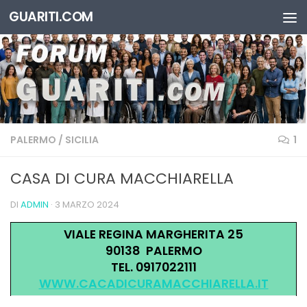
GUARITI.COM
Salta al contenuto
PALERMO
/
SICILIA
1
CASA DI CURA MACCHIARELLA
DI
ADMIN
·
3 MARZO 2024
VIALE REGINA MARGHERITA 25
90138 PALERMO
TEL. 0917022111
WWW.CACADICURAMACCHIARELLA.IT